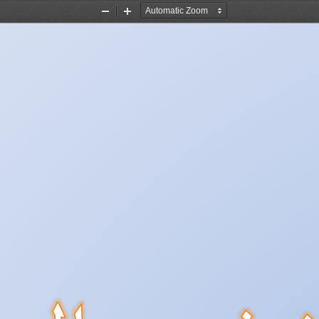
Zoom
Zoom
Out
In