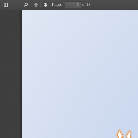
Page:
of 17
Toggle
Find
Previous
Next
Sidebar