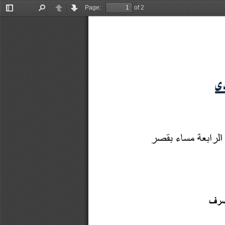
Page:
of 2
Toggle
Find
Previous
Next
Sidebar
ي