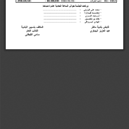
06613
002
تعبيد الطرقات
.330,538
6
338
3986.330,538
60
2
.000,000
ورفعت الجلسة حوالي الساعة 
الحادية عشرة
صباحا.